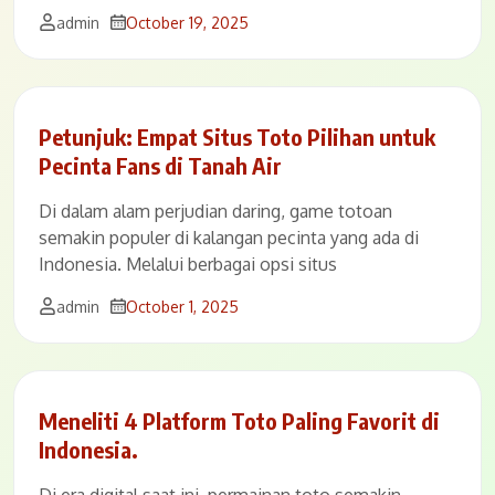
admin
October 19, 2025
Petunjuk: Empat Situs Toto Pilihan untuk
Pecinta Fans di Tanah Air
Di dalam alam perjudian daring, game totoan
semakin populer di kalangan pecinta yang ada di
Indonesia. Melalui berbagai opsi situs
admin
October 1, 2025
Meneliti 4 Platform Toto Paling Favorit di
Indonesia.
Di era digital saat ini, permainan toto semakin