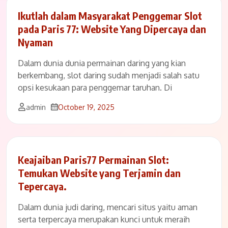
Ikutlah dalam Masyarakat Penggemar Slot
pada Paris 77: Website Yang Dipercaya dan
Nyaman
Dalam dunia dunia permainan daring yang kian
berkembang, slot daring sudah menjadi salah satu
opsi kesukaan para penggemar taruhan. Di
admin
October 19, 2025
Keajaiban Paris77 Permainan Slot:
Temukan Website yang Terjamin dan
Tepercaya.
Dalam dunia judi daring, mencari situs yaitu aman
serta terpercaya merupakan kunci untuk meraih