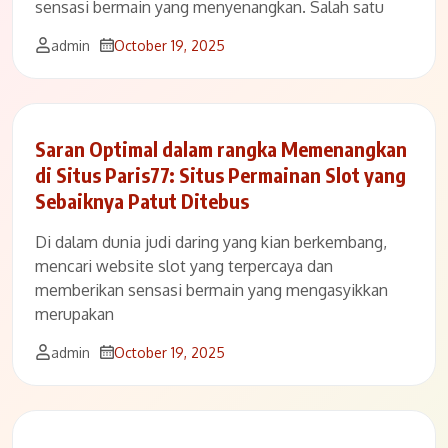
sensasi bermain yang menyenangkan. Salah satu
admin
October 19, 2025
Saran Optimal dalam rangka Memenangkan
di Situs Paris77: Situs Permainan Slot yang
Sebaiknya Patut Ditebus
Di dalam dunia judi daring yang kian berkembang,
mencari website slot yang terpercaya dan
memberikan sensasi bermain yang mengasyikkan
merupakan
admin
October 19, 2025