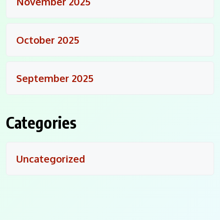
November 2025
October 2025
September 2025
Categories
Uncategorized